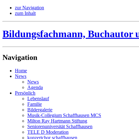
zur Navigation
zum Inhalt
Bildungsfachmann, Buchautor 
Navigation
Home
News
News
Agenda
Persönlich
Lebenslauf
Familie
Bildergalerie
Musik-Collegium Schaffhausen MCS
Milton Ray Hartmann Stiftung
Seniorenuniversität Schaffhausen
TELE D Moderation
konzertchor schaffhausen