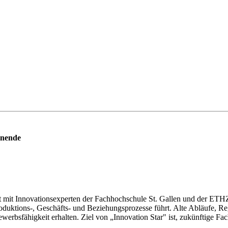
rnende
it Innovationsexperten der Fachhochschule St. Gallen und der ETHZ en
duktions-, Geschäfts- und Beziehungsprozesse führt. Alte Abläufe, R
erbsfähigkeit erhalten. Ziel von „Innovation Star" ist, zukünftige Fac