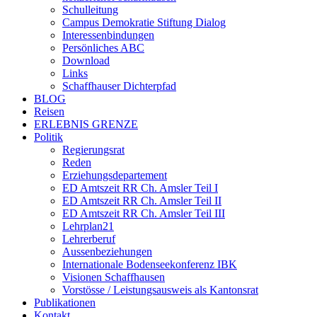
Schulleitung
Campus Demokratie Stiftung Dialog
Interessenbindungen
Persönliches ABC
Download
Links
Schaffhauser Dichterpfad
BLOG
Reisen
ERLEBNIS GRENZE
Politik
Regierungsrat
Reden
Erziehungsdepartement
ED Amtszeit RR Ch. Amsler Teil I
ED Amtszeit RR Ch. Amsler Teil II
ED Amtszeit RR Ch. Amsler Teil III
Lehrplan21
Lehrerberuf
Aussenbeziehungen
Internationale Bodenseekonferenz IBK
Visionen Schaffhausen
Vorstösse / Leistungsausweis als Kantonsrat
Publikationen
Kontakt