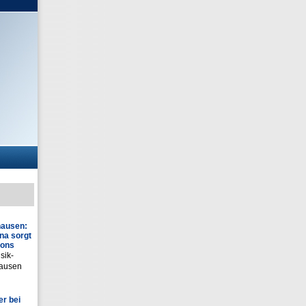
hausen:
na sorgt
ions
sik-
hausen
r bei