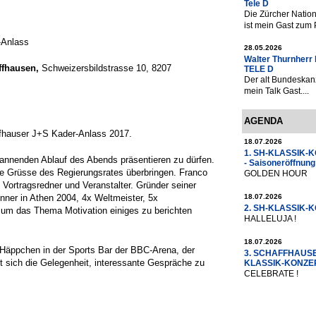
Tele D
Die Zürcher Nation
ist mein Gast zum P
-Anlass
28.05.2026
Walter Thurnherr 
ffhausen,
Schweizersbildstrasse 10, 8207
TELE D
Der alt Bundeskan
mein Talk Gast....
AGENDA
affhauser J+S Kader-Anlass 2017.
18.07.2026
1. SH-KLASSIK-
pannenden Ablauf des Abends präsentieren zu dürfen.
- Saisoneröffnung
ie Grüsse des Regierungsrates überbringen. Franco
GOLDEN HOUR
 Vortragsredner und Veranstalter. Gründer seiner
18.07.2026
nner in Athen 2004, 4x Weltmeister, 5x
2. SH-KLASSIK-
d um das Thema Motivation einiges zu berichten
HALLELUJA !
18.07.2026
n Häppchen in der Sports Bar der BBC-Arena, der
3. SCHAFFHAUS
t sich die Gelegenheit, interessante Gespräche zu
KLASSIK-KONZ
CELEBRATE !