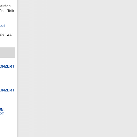
alrätin
olit Talk
bei
zler war
KONZERT
KONZERT
EN-
ERT