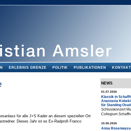
EN
ERLEBNIS GRENZE
POLITIK
PUBLIKATIONEN
KONTAKT
e
NEWS
01.07.2026
Klassik in Schaff
Anastasia Kobeki
für Standing Ovat
Schlusskonzert Mu
Collegium Schaff
anlass für alle J+S Kader an diesem speziellen Ort
stredner. Dieses Jahr ist es Ex-Radprofi Franco
10.06.2026
Anna Rosenwasse