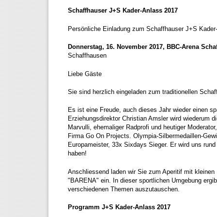
Schaffhauser J+S Kader-Anlass 2017
Persönliche Einladung zum Schaffhauser J+S Kader
Donnerstag, 16. November 2017,
BBC-Arena Scha
Schaffhausen
Liebe Gäste
Sie sind herzlich eingeladen zum traditionellen Sch
Es ist eine Freude, auch dieses Jahr wieder einen s
Erziehungsdirektor Christian Amsler wird wiederum d
Marvulli, ehemaliger Radprofi und heutiger Moderator,
Firma Go On Projects. Olympia-Silbermedaillen-Gewi
Europameister, 33x Sixdays Sieger. Er wird uns run
haben!
Anschliessend laden wir Sie zum Aperitif mit kleine
"BARENA" ein. In dieser sportlichen Umgebung ergib
verschiedenen Themen auszutauschen.
Programm J+S Kader-Anlass 2017