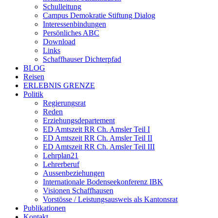
Schulleitung
Campus Demokratie Stiftung Dialog
Interessenbindungen
Persönliches ABC
Download
Links
Schaffhauser Dichterpfad
BLOG
Reisen
ERLEBNIS GRENZE
Politik
Regierungsrat
Reden
Erziehungsdepartement
ED Amtszeit RR Ch. Amsler Teil I
ED Amtszeit RR Ch. Amsler Teil II
ED Amtszeit RR Ch. Amsler Teil III
Lehrplan21
Lehrerberuf
Aussenbeziehungen
Internationale Bodenseekonferenz IBK
Visionen Schaffhausen
Vorstösse / Leistungsausweis als Kantonsrat
Publikationen
Kontakt