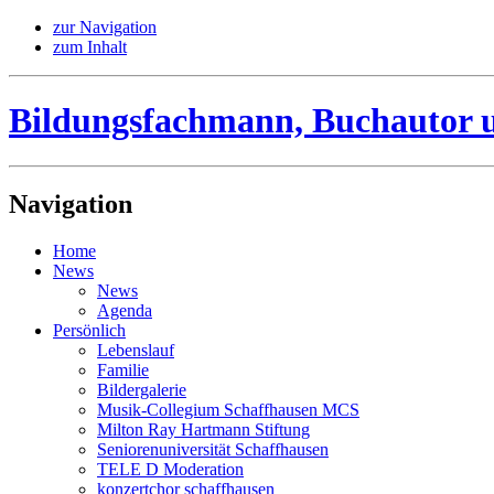
zur Navigation
zum Inhalt
Bildungsfachmann, Buchautor 
Navigation
Home
News
News
Agenda
Persönlich
Lebenslauf
Familie
Bildergalerie
Musik-Collegium Schaffhausen MCS
Milton Ray Hartmann Stiftung
Seniorenuniversität Schaffhausen
TELE D Moderation
konzertchor schaffhausen