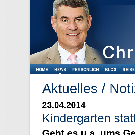
HOME
NEWS
PERSÖNLICH
BLOG
REIS
Aktuelles / Not
23.04.2014
Kindergarten stat
Geht es u.a. ums G