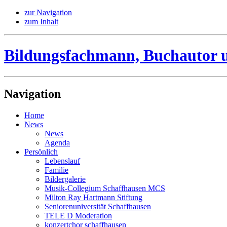
zur Navigation
zum Inhalt
Bildungsfachmann, Buchautor 
Navigation
Home
News
News
Agenda
Persönlich
Lebenslauf
Familie
Bildergalerie
Musik-Collegium Schaffhausen MCS
Milton Ray Hartmann Stiftung
Seniorenuniversität Schaffhausen
TELE D Moderation
konzertchor schaffhausen