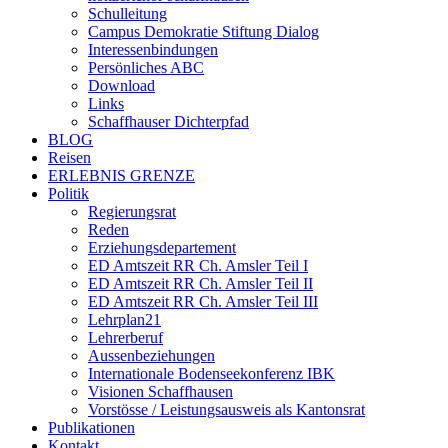
Schulleitung
Campus Demokratie Stiftung Dialog
Interessenbindungen
Persönliches ABC
Download
Links
Schaffhauser Dichterpfad
BLOG
Reisen
ERLEBNIS GRENZE
Politik
Regierungsrat
Reden
Erziehungsdepartement
ED Amtszeit RR Ch. Amsler Teil I
ED Amtszeit RR Ch. Amsler Teil II
ED Amtszeit RR Ch. Amsler Teil III
Lehrplan21
Lehrerberuf
Aussenbeziehungen
Internationale Bodenseekonferenz IBK
Visionen Schaffhausen
Vorstösse / Leistungsausweis als Kantonsrat
Publikationen
Kontakt