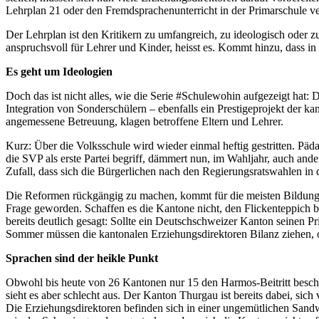
Lehrplan 21 oder den Fremdsprachenunterricht in der Primarschule 
Der Lehrplan ist den Kritikern zu umfangreich, zu ideologisch oder 
anspruchsvoll für Lehrer und Kinder, heisst es. Kommt hinzu, dass i
Es geht um Ideologien
Doch das ist nicht alles, wie die Serie #Schulewohin aufgezeigt hat
Integration von Sonderschülern – ebenfalls ein Prestigeprojekt der 
angemessene Betreuung, klagen betroffene Eltern und Lehrer.
Kurz: Über die Volksschule wird wieder einmal heftig gestritten. P
die SVP als erste Partei begriff, dämmert nun, im Wahljahr, auch ande
Zufall, dass sich die Bürgerlichen nach den Regierungsratswahlen in
Die Reformen rückgängig zu machen, kommt für die meisten Bildungsdi
Frage geworden. Schaffen es die Kantone nicht, den Flickenteppich bei
bereits deutlich gesagt: Sollte ein Deutschschweizer Kanton seinen Pr
Sommer müssen die kantonalen Erziehungsdirektoren Bilanz ziehen, o
Sprachen sind der heikle Punkt
Obwohl bis heute von 26 Kantonen nur 15 den Harmos-Beitritt beschlo
sieht es aber schlecht aus. Der Kanton Thurgau ist bereits dabei, sic
Die Erziehungsdirektoren befinden sich in einer ungemütlichen Sand