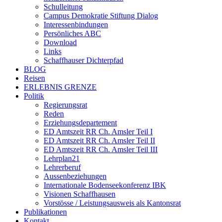
Schulleitung
Campus Demokratie Stiftung Dialog
Interessenbindungen
Persönliches ABC
Download
Links
Schaffhauser Dichterpfad
BLOG
Reisen
ERLEBNIS GRENZE
Politik
Regierungsrat
Reden
Erziehungsdepartement
ED Amtszeit RR Ch. Amsler Teil I
ED Amtszeit RR Ch. Amsler Teil II
ED Amtszeit RR Ch. Amsler Teil III
Lehrplan21
Lehrerberuf
Aussenbeziehungen
Internationale Bodenseekonferenz IBK
Visionen Schaffhausen
Vorstösse / Leistungsausweis als Kantonsrat
Publikationen
Kontakt