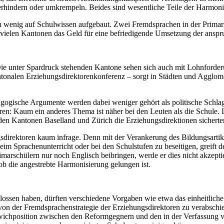
verhindern oder umkrempeln. Beides sind wesentliche Teile der Harmo
zu wenig auf Schulwissen aufgebaut. Zwei Fremdsprachen in der Primars
n vielen Kantonen das Geld für eine befriedigende Umsetzung der anspr
: Die unter Spardruck stehenden Kantone sehen sich auch mit Lohnforde
kantonalen Erziehungsdirektorenkonferenz – sorgt in Städten und Agglo
ädagogische Argumente werden dabei weniger gehört als politische Sch
ren: Kaum ein anderes Thema ist näher bei den Leuten als die Schule. D
 den Kantonen Baselland und Zürich die Erziehungsdirektionen sicherte
rektoren kaum infrage. Denn mit der Verankerung des Bildungsartikels
m Sprachenunterricht oder bei den Schulstufen zu beseitigen, greift de
imarschülern nur noch Englisch beibringen, werde er dies nicht akzepti
b die angestrebte Harmonisierung gelungen ist.
ssen haben, dürften verschiedene Vorgaben wie etwa das einheitliche S
h von der Fremdsprachenstrategie der Erziehungsdirektoren zu verabschie
wichposition zwischen den ­Reformgegnern und den in der Verfassung v