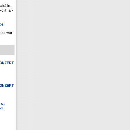
alrätin
olit Talk
bei
zler war
KONZERT
KONZERT
EN-
ERT