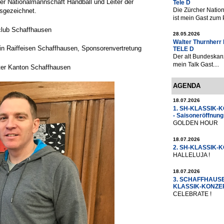
zer Nationalmannschaft Handball und Leiter der
Tele D
Die Zürcher Nation
usgezeichnet.
ist mein Gast zum P
club Schaffhausen
28.05.2026
Walter Thurnherr 
tin Raiffeisen Schaffhausen, Sponsorenvertretung
TELE D
Der alt Bundeskan
mein Talk Gast....
ster Kanton Schaffhausen
AGENDA
18.07.2026
1. SH-KLASSIK-
- Saisoneröffnung
GOLDEN HOUR
18.07.2026
2. SH-KLASSIK-
HALLELUJA !
18.07.2026
3. SCHAFFHAUS
KLASSIK-KONZ
CELEBRATE !