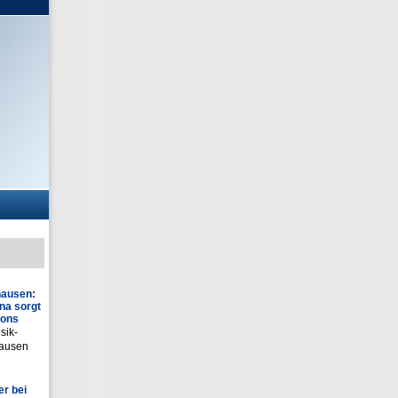
hausen:
na sorgt
ions
sik-
hausen
r bei