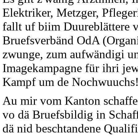
Elektriker, Metzger, Pflege
fallt uf biim Duureblättere v
Bruefsverbänd OdA (Organis
zwunge, zum aufwändigi un
Imagekampagne für ihri jewi
Kampf um de Nochwuuchs! D
Au mir vom Kanton schaffed
vo dä Bruefsbildig in Scha
dä nid beschtandene Qualif