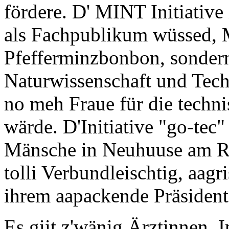
fördere. D' MINT Initiative
als Fachpublikum wüssed, 
Pfefferminzbonbon, sondern
Naturwissenschaft und Techn
no meh Fraue für die techn
wärde. D'Initiative "go-tec"
Mänsche in Neuhuuse am Rhi
tolli Verbundleischtig, aagr
ihrem aapackende Präsident
Es giit z'wänig Ärztinnen, 