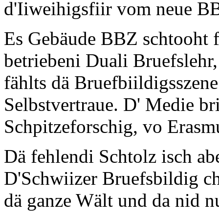
d'Iiweihigsfiir vom neue 
Es Gebäude BBZ schtooht fü
betriebeni Duali Bruefslehr,
fählts dä Bruefbiildigsszen
Selbstvertraue. D' Medie bri
Schpitzeforschig, vo Erasm
Dä fehlendi Schtolz isch ab
D'Schwiizer Bruefsbildig ch
dä ganze Wält und da nid nu