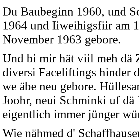
Du Baubeginn 1960, und Sc
1964 und Iiweihigsfiir am 1
November 1963 gebore.
Und bi mir hät viil meh dä 
diversi Faceliftings hinder 
we äbe neu gebore. Hüllesan
Joohr, neui Schminki uf dä 
eigentlich immer jünger wür
Wie nähmed d' Schaffhauser