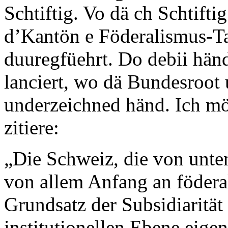
Schtiftig. Vo dä ch Schtift
d’Kantön e Föderalismus-T
duuregfüehrt. Do debii hän
lanciert, wo dä Bundesroot
underzeichned händ. Ich möc
zitiere:
„Die Schweiz, die von unten
von allem Anfang an föderali
Grundsatz der Subsidiarität
institutionellen Ebene eigen