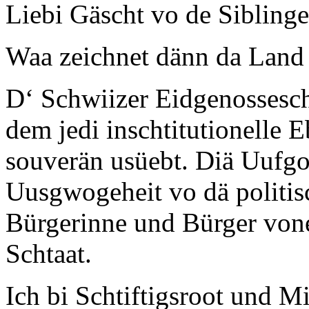
Liebi Gäscht vo de Sibling
Waa zeichnet dänn da Land
D‘ Schwiizer Eidgenossescha
dem jedi inschtitutionelle 
souverän usüebt. Diä Uufgoo
Uusgwogeheit vo dä politis
Bürgerinne und Bürger vone
Schtaat.
Ich bi Schtiftigsroot und M