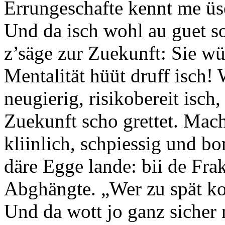
Errungeschafte kennt me üs
Und da isch wohl au guet s
z’säge zur Zuekunft: Sie wü
Mentalität hüüt druff isch!
neugierig, risikobereit isch
Zuekunft scho grettet. Mach
kliinlich, schpiessig und b
däre Egge lande: bii de Fra
Abghängte. „Wer zu spät ko
Und da wott jo ganz sicher