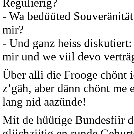
Regulierig?
- Wa bedüüted Souveränität
mir?
- Und ganz heiss diskutier
mir und we viil devo vertr
Über alli die Frooge chönt 
z’gäh, aber dänn chönt me e
lang nid aazünde!
Mit de hüütige Bundesfiir d
gliichziitig en runde Geburt