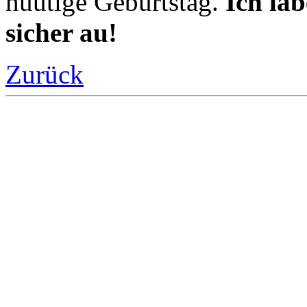
hüütige Geburtstag.
Ich läb
sicher au!
Zurück