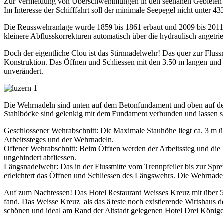
Zur Vermeidung von Überschwemmungen in den seenahen Gebieten sol
Im Interesse der Schifffahrt soll der minimale Seepegel nicht unter 4
Die Reusswehranlage wurde 1859 bis 1861 erbaut und 2009 bis 2011 
kleinere Abflusskorrekturen automatisch über die hydraulisch angetri
Doch der eigentliche Clou ist das Stirnnadelwehr! Das quer zur Fluss
Konstruktion. Das Öffnen und Schliessen mit den 3.50 m langen und 
unverändert.
Die Wehrnadeln sind unten auf dem Betonfundament und oben auf dem 
Stahlböcke sind gelenkig mit dem Fundament verbunden und lassen s
Geschlossener Wehrabschnitt: Die Maximale Stauhöhe liegt ca. 3 m üb
Arbeitssteges und der Wehrnadeln.
Offener Wehrabschnitt: Beim Öffnen werden der Arbeitssteg und die
ungehindert abfliessen.
Längsnadelwehr: Das in der Flussmitte vom Trennpfeiler bis zur Spr
erleichtert das Öffnen und Schliessen des Längswehrs. Die Wehrnade
Auf zum Nachtessen! Das Hotel Restaurant Weisses Kreuz mit über 500 
fand. Das Weisse Kreuz als das älteste noch existierende Wirtshaus de
schönen und ideal am Rand der Altstadt gelegenen Hotel Drei König