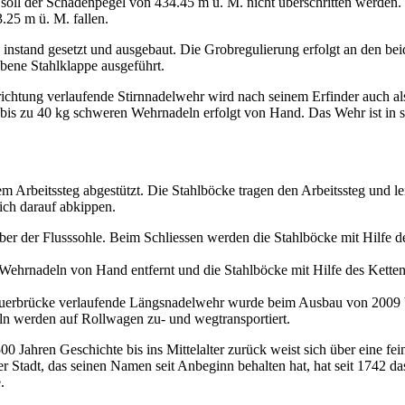
l der Schadenpegel von 434.45 m ü. M. nicht überschritten werden.
33.25 m ü. M. fallen.
instand gesetzt und ausgebaut. Die Grobregulierung erfolgt an den 
ebene Stahlklappe ausgeführt.
richtung verlaufende Stirnnadelwehr wird nach seinem Erfinder auch als
bis zu 40 kg schweren Wehrnadeln erfolgt von Hand. Das Wehr ist in 
Arbeitssteg abgestützt. Die Stahlböcke tragen den Arbeitssteg und le
ich darauf abkippen.
er der Flusssohle. Beim Schliessen werden die Stahlböcke mit Hilfe de
 Wehrnadeln von Hand entfernt und die Stahlböcke mit Hilfe des Kett
euerbrücke verlaufende Längsnadelwehr wurde beim Ausbau von 2009 bi
ln werden auf Rollwagen zu- und wegtransportiert.
Jahren Geschichte bis ins Mittelalter zurück weist sich über eine fein
r Stadt, das seinen Namen seit Anbeginn behalten hat, hat seit 1742 da
e.