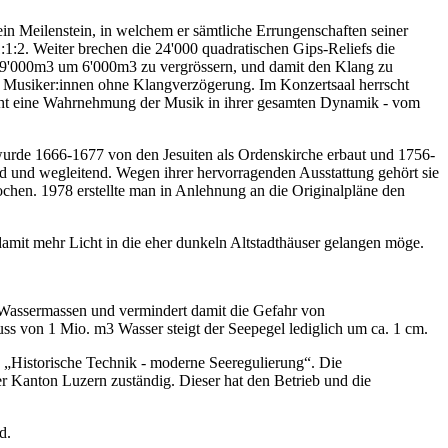
n Meilenstein, in welchem er sämtliche Errungenschaften seiner
1:2. Weiter brechen die 24'000 quadratischen Gips-Reliefs die
n 19'000m3 um 6'000m3 zu vergrössern, und damit den Klang zu
ich Musiker:innen ohne Klangverzögerung. Im Konzertsaal herrscht
glicht eine Wahrnehmung der Musik in ihrer gesamten Dynamik - vom
l wurde 1666-1677 von den Jesuiten als Ordenskirche erbaut und 1756-
nd und wegleitend. Wegen ihrer hervorragenden Ausstattung gehört sie
chen. 1978 erstellte man in Anlehnung an die Originalpläne den
t, damit mehr Licht in die eher dunkeln Altstadthäuser gelangen möge.
n Wassermassen und vermindert damit die Gefahr von
s von 1 Mio. m3 Wasser steigt der Seepegel lediglich um ca. 1 cm.
p „Historische Technik - moderne Seeregulierung“. Die
 Kanton Luzern zuständig. Dieser hat den Betrieb und die
d.