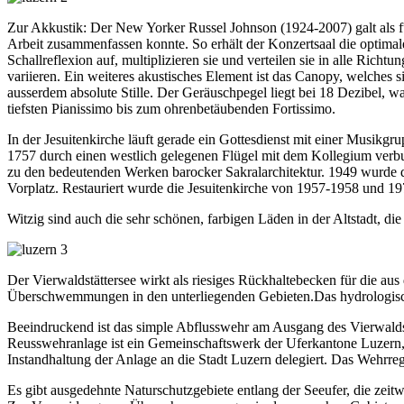
Zur Akkustik: Der New Yorker Russel Johnson (1924-2007) galt als f
Arbeit zusammenfassen konnte. So erhält der Konzertsaal die optimal
Schallreflexion auf, multiplizieren sie und verteilen sie in alle 
variieren. Ein weiteres akustisches Element ist das Canopy, welches 
ausserdem absolute Stille. Der Geräuschpegel liegt bei 18 Dezibel, 
tiefsten Pianissimo bis zum ohrenbetäubenden Fortissimo.
In der Jesuitenkirche läuft gerade ein Gottesdienst mit einer Musikg
1757 durch einen westlich gelegenen Flügel mit dem Kollegium verbun
zu den bedeutenden Werken barocker Sakralarchitektur. 1949 wurde de
Vorplatz. Restauriert wurde die Jesuitenkirche von 1957-1958 und 1
Witzig sind auch die sehr schönen, farbigen Läden in der Altstadt, di
Der Vierwaldstättersee wirkt als riesiges Rückhaltebecken für die a
Überschwemmungen in den unterliegenden Gebieten.Das hydrologische 
Beeindruckend ist das simple Abflusswehr am Ausgang des Vierwaldstä
Reusswehranlage ist ein Gemeinschaftswerk der Uferkantone Luzern, 
Instandhaltung der Anlage an die Stadt Luzern delegiert. Das Wehrreg
Es gibt ausgedehnte Naturschutzgebiete entlang der Seeufer, die zeit