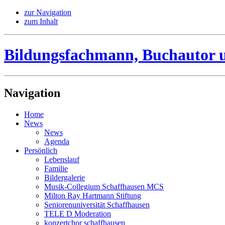
zur Navigation
zum Inhalt
Bildungsfachmann, Buchautor 
Navigation
Home
News
News
Agenda
Persönlich
Lebenslauf
Familie
Bildergalerie
Musik-Collegium Schaffhausen MCS
Milton Ray Hartmann Stiftung
Seniorenuniversität Schaffhausen
TELE D Moderation
konzertchor schaffhausen