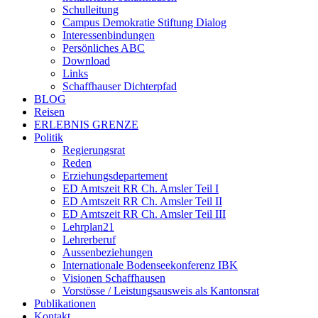
Schulleitung
Campus Demokratie Stiftung Dialog
Interessenbindungen
Persönliches ABC
Download
Links
Schaffhauser Dichterpfad
BLOG
Reisen
ERLEBNIS GRENZE
Politik
Regierungsrat
Reden
Erziehungsdepartement
ED Amtszeit RR Ch. Amsler Teil I
ED Amtszeit RR Ch. Amsler Teil II
ED Amtszeit RR Ch. Amsler Teil III
Lehrplan21
Lehrerberuf
Aussenbeziehungen
Internationale Bodenseekonferenz IBK
Visionen Schaffhausen
Vorstösse / Leistungsausweis als Kantonsrat
Publikationen
Kontakt