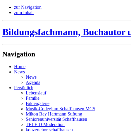
zur Navigation
zum Inhalt
Bildungsfachmann, Buchautor 
Navigation
Home
News
News
Agenda
Persönlich
Lebenslauf
Familie
Bildergalerie
Musik-Collegium Schaffhausen MCS
Milton Ray Hartmann Stiftung
Seniorenuniversität Schaffhausen
TELE D Moderation
konzertchor schaffhausen