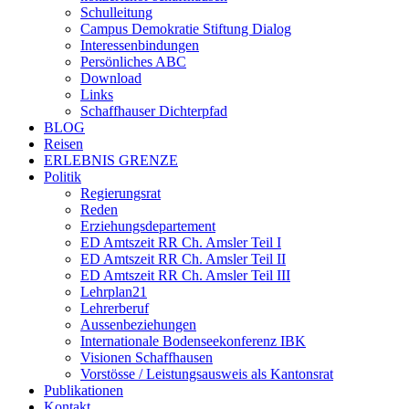
Schulleitung
Campus Demokratie Stiftung Dialog
Interessenbindungen
Persönliches ABC
Download
Links
Schaffhauser Dichterpfad
BLOG
Reisen
ERLEBNIS GRENZE
Politik
Regierungsrat
Reden
Erziehungsdepartement
ED Amtszeit RR Ch. Amsler Teil I
ED Amtszeit RR Ch. Amsler Teil II
ED Amtszeit RR Ch. Amsler Teil III
Lehrplan21
Lehrerberuf
Aussenbeziehungen
Internationale Bodenseekonferenz IBK
Visionen Schaffhausen
Vorstösse / Leistungsausweis als Kantonsrat
Publikationen
Kontakt