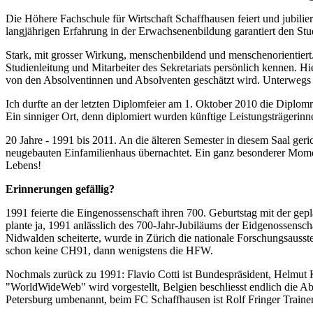
Die Höhere Fachschule für Wirtschaft Schaffhausen feiert und jubili
langjährigen Erfahrung in der Erwachsenenbildung garantiert den St
Stark, mit grosser Wirkung, menschenbildend und menschenorientiert.
Studienleitung und Mitarbeiter des Sekretariats persönlich kennen. Hi
von den Absolventinnen und Absolventen geschätzt wird. Unterwegs s
Ich durfte an der letzten Diplomfeier am 1. Oktober 2010 die Diplom
Ein sinniger Ort, denn diplomiert wurden künftige Leistungsträgerinn
20 Jahre - 1991 bis 2011. An die älteren Semester in diesem Saal geri
neugebauten Einfamilienhaus übernachtet. Ein ganz besonderer Moment
Lebens!
Erinnerungen gefällig?
1991 feierte die Eingenossenschaft ihren 700. Geburtstag mit der ge
plante ja, 1991 anlässlich des 700-Jahr-Jubiläums der Eidgenossens
Nidwalden scheiterte, wurde in Zürich die nationale Forschungsausst
schon keine CH91, dann wenigstens die HFW.
Nochmals zurück zu 1991: Flavio Cotti ist Bundespräsident, Helmut
"WorldWideWeb" wird vorgestellt, Belgien beschliesst endlich die Abs
Petersburg umbenannt, beim FC Schaffhausen ist Rolf Fringer Trainer