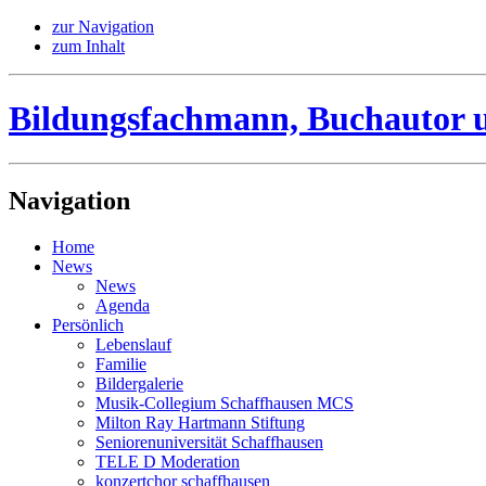
zur Navigation
zum Inhalt
Bildungsfachmann, Buchautor 
Navigation
Home
News
News
Agenda
Persönlich
Lebenslauf
Familie
Bildergalerie
Musik-Collegium Schaffhausen MCS
Milton Ray Hartmann Stiftung
Seniorenuniversität Schaffhausen
TELE D Moderation
konzertchor schaffhausen