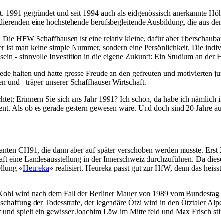
ert. 1991 gegründet und seit 1994 auch als eidgenössisch anerkannte 
udierenden eine hochstehende berufsbegleitende Ausbildung, die aus 
 Die HFW Schaffhausen ist eine relativ kleine, dafür aber überschaubar
er ist man keine simple Nummer, sondern eine Persönlichkeit. Die indiv
ein - sinnvolle Investition in die eigene Zukunft: Ein Studium an de
rede halten und hatte grosse Freude an den gefreuten und motivierten
en und –träger unserer Schaffhauser Wirtschaft.
chtet: Erinnern Sie sich ans Jahr 1991? Ich schon, da habe ich nämlich 
. Als ob es gerade gestern gewesen wäre. Und doch sind 20 Jahre auch
planten CH91, die dann aber auf später verschoben werden musste. Erst 
chaft eine Landesausstellung in der Innerschweiz durchzuführen. Da 
ellung «
Heureka
» realisiert. Heureka passt gut zur HfW, denn das heisst
 Kohl wird nach dem Fall der Berliner Mauer von 1989 vom Bundestag
chaffung der Todesstrafe, der legendäre Ötzi wird in den Ötztaler Alpe
 und spielt ein gewisser Joachim Löw im Mittelfeld und Max Frisch sti