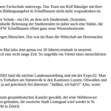
Höhere Fachschule unterwegs. Das Team um Rolf Bänziger mit ihrer
dem Bildungsangebot in Schaffhausen nicht mehr wegzudenken ist.
e Schule - ein Ort, an dem sich Studierende, Dozenten,
iduelle Betreuung der Studierenden ist daher auch eine Stärke, die
r HFW Schaffhausen öffnet ganz neue Wissenshorizonte.
 jungen Menschen. Das war im Haus der Wirtschaft am Herrenacker.
im Mai (also jetzt genau vor 20 Jahren) erstmals in unserem
 eine recht lange Zeit. So ungefähr ein Viertel eines menschlichen
2002 fand die nächste Landesausstellung statt mit der Expo.02. Man
dieses Vorhaben am Stimmvolk in den Kantonen Luzern, Obwalden und
 ja auf griechisch frei übersetzt: "Judihui, ich hab's!" Also, wenn
 zum gesamtdeutschen Kanzler gewählt, der erste Webbrowser
n gefunden, die russische Stadt Leningrad wird wieder in St.
rbt in Zürich.