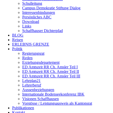
Schulleitung
Campus Demokratie Stiftung Dialog
Interessenbindungen
Persönliches ABC
Download
Links
Schaffhauser Dichterpfad
BLOG
Reisen
ERLEBNIS GRENZE
Politik
Regierungsrat
Reden
Erziehungsdepartement
ED Amtszeit RR Ch. Amsler Teil I
ED Amtszeit RR Ch. Amsler Teil II
ED Amtszeit RR Ch. Amsler Teil III
Lehrplan21
Lehrerberuf
Aussenbeziehungen
Internationale Bodenseekonferenz IBK
Visionen Schaffhausen
Vorstösse / Leistungsausweis als Kantonsrat
Publikationen
Kontakt