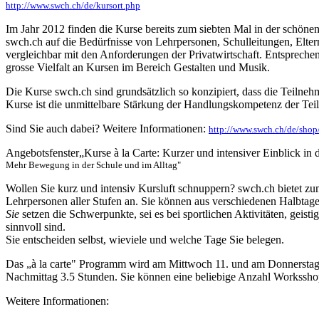
http://www.swch.ch/de/kursort.php
Im Jahr 2012 finden die Kurse bereits zum siebten Mal in der schöne
swch.ch auf die Bedürfnisse von Lehrpersonen, Schulleitungen, Elte
vergleichbar mit den Anforderungen der Privatwirtschaft. Entsprechend
grosse Vielfalt an Kursen im Bereich Gestalten und Musik.
Die Kurse swch.ch sind grundsätzlich so konzipiert, dass die Teilne
Kurse ist die unmittelbare Stärkung der Handlungskompetenz der T
Sind Sie auch dabei? Weitere Informationen:
http://www.swch.ch/de/shop/
Angebotsfenster„Kurse à la Carte: Kurzer und intensiver Einblick in
Mehr Bewegung in der Schule und im Alltag"
Wollen Sie kurz und intensiv Kursluft schnuppern? swch.ch bietet z
Lehrpersonen aller Stufen an. Sie können aus verschiedenen Halbtag
Sie
setzen die Schwerpunkte, sei es bei sportlichen Aktivitäten, geist
sinnvoll sind.
Sie entscheiden selbst, wieviele und welche Tage Sie belegen.
Das „à la carte" Programm wird am Mittwoch 11. und am Donnerstag
Nachmittag 3.5 Stunden. Sie können eine beliebige Anzahl Workssho
Weitere Informationen: