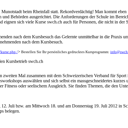
n Munotstadt beim Rheinfall statt. Rekordverdächtig! Man kommt eben 
rn und Behörden ausgerichtet. Die Anforderungen der Schule im Bereic
 eignen sich viele Kurse swch.ch auch für Personen, die nicht in der S
hmenden nach dem Kursbesuch das Gelernte unmittelbar in die Praxis um
eilnehmenden nach dem Kursbesuch.
>
kurse.php /
Bestellen Sie Ihr persönliches gedrucktes Kursprogramm:
info@swch
 den Kursbetrieb swch.ch
um zweiten Mal zusammen mit dem Schweizerischen Verband für Sport in
esworkshops auswählen und sich selbst ein massgeschneidertes kurzes
iger Fitness oder seelischem Ausgleich. Sie finden Themen, die den Unt
 12. Juli bzw. am Mittwoch 18. und am Donnerstag 19. Juli 2012 in 
ps belegen.