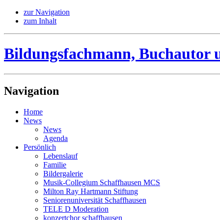
zur Navigation
zum Inhalt
Bildungsfachmann, Buchautor 
Navigation
Home
News
News
Agenda
Persönlich
Lebenslauf
Familie
Bildergalerie
Musik-Collegium Schaffhausen MCS
Milton Ray Hartmann Stiftung
Seniorenuniversität Schaffhausen
TELE D Moderation
konzertchor schaffhausen