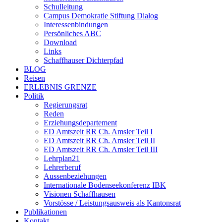
Schulleitung
Campus Demokratie Stiftung Dialog
Interessenbindungen
Persönliches ABC
Download
Links
Schaffhauser Dichterpfad
BLOG
Reisen
ERLEBNIS GRENZE
Politik
Regierungsrat
Reden
Erziehungsdepartement
ED Amtszeit RR Ch. Amsler Teil I
ED Amtszeit RR Ch. Amsler Teil II
ED Amtszeit RR Ch. Amsler Teil III
Lehrplan21
Lehrerberuf
Aussenbeziehungen
Internationale Bodenseekonferenz IBK
Visionen Schaffhausen
Vorstösse / Leistungsausweis als Kantonsrat
Publikationen
Kontakt